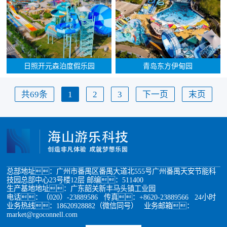
日照开元森泊度假乐园
青岛东方伊甸园
共69条
1
2
3
下一页
末页
总部地址：广州市番禺区番禺大道北555号广州番禺天安节能科
技园总部中心23号楼12层 邮编：511400
生产基地地址：广东韶关新丰马头镇工业园
电话：（020）-23889586 传真：+8620-23889566 24小时
业务热线：18620928882（微信同号） 业务邮箱：
market@rgoconnell.com