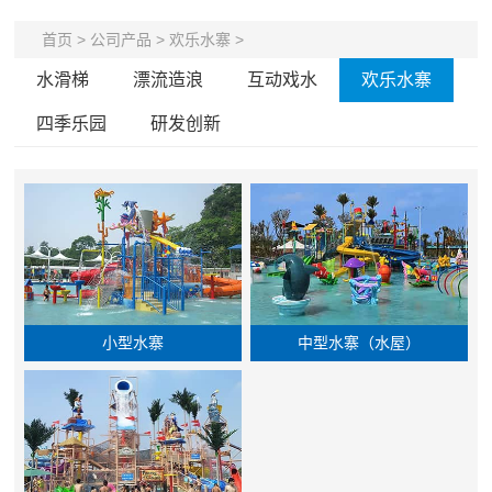
首页
>
公司产品
>
欢乐水寨
>
水滑梯
漂流造浪
互动戏水
欢乐水寨
四季乐园
研发创新
小型水寨
中型水寨（水屋）