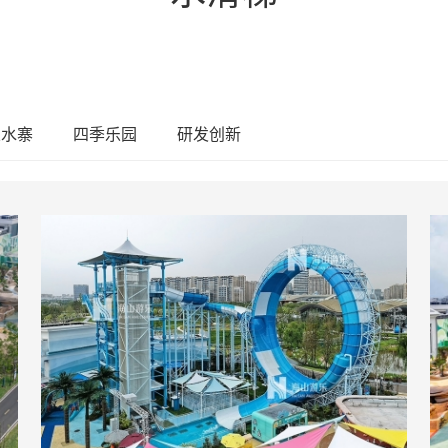
乐水寨
四季乐园
研发创新