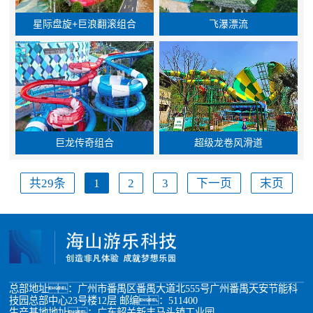
星际盘旋+巨浪翻滚组合
飞瀑漂流
巨龙传奇组合
超级龙卷风滑道
共29条
1
2
3
下一页
末页
总部地址：广州市番禺区番禺大道北555号广州番禺天安节能科
技园总部中心23号楼12层 邮编：511400
生产基地地址：广东韶关新丰马头镇工业园