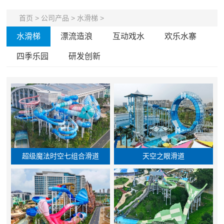
首页
>
公司产品
>
水滑梯
>
水滑梯
漂流造浪
互动戏水
欢乐水寨
四季乐园
研发创新
超级魔法时空七组合滑道
天空之眼滑道