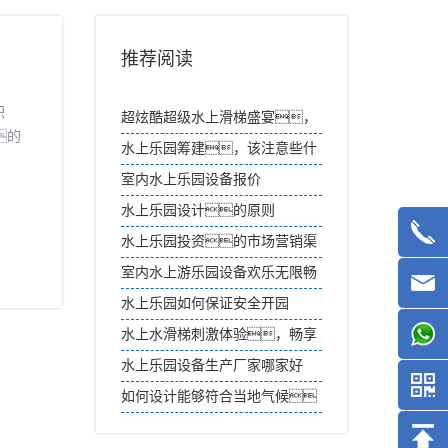
推荐阅读
积
超炫酷超级水上滑梯盛宴，
的
畅享无尽欢愉
水上乐园筹建，该注意些什
转失
么？
室内水上乐园设备报价
水上乐园设计的原则
水上乐园投资的市场营销渠
道如何选择？
室内水上游乐园设备欢乐无限畅
玩天地
水上乐园如何保证安全开园
水上水滑梯刺激体验，畅享
清凉夏日狂欢
水上乐园设备生产厂家哪家好
呢？
如何设计能够符合当地气候
的水上乐园？