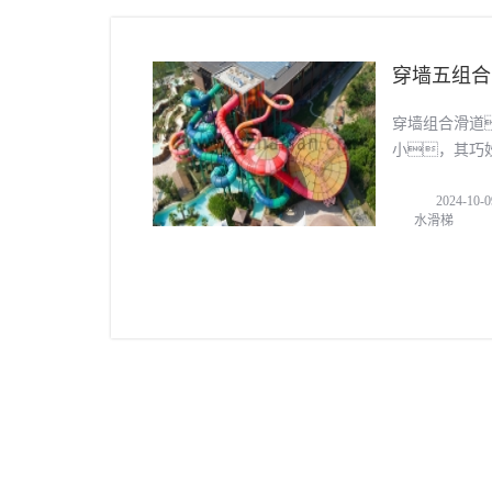
穿墙五组合
穿墙组合滑道
小，其巧
无限潜力
2024-10-0
重以及流
水滑梯