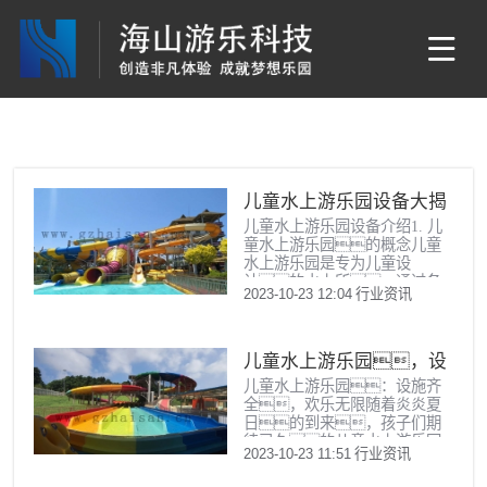
儿童水上游乐园设备大揭
儿童水上游乐园设备介绍1. 儿
秘
童水上游乐园的概念儿童
水上游乐园是专为儿童设
计的水上所，通过各
2023-10-23 12:04
行业资讯
种水上设施，为孩子们提
供安全、有趣的嬉水
环境。儿童水上游乐园设
备多种多样，包括水上滑
儿童水上游乐园，设
梯、漂流河、波浪池
儿童水上游乐园：设施齐
施齐全，欢乐无限
等，让孩子们在炎炎夏日
全，欢乐无限随着炎炎夏
里尽情享受清凉。2. 儿童
日的到来，孩子们期
水上游乐园设备分类儿童水上
待已久的儿童水上游乐园
游乐园设备主要分为以下几
2023-10-23 11:51
行业资讯
也迎来了旺季。在这个充
类： 水上滑梯：滑梯
满欢乐和尖叫声的地
是儿童水上游乐园中非常受欢