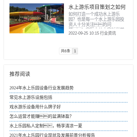
高、最惊险的滑道
水上游乐项目策划之如何
——位于美国奥兰多市的
“蟒蛇之吻”。这个滑道高
如何打造一个成功水上游乐
打造成功的水上乐园
60 米，相当于 2...
园？也是每一个水上游乐园投
资人十分关注的问
题！实际上从大家对当前
2022-09-25 10:15
行业资讯
中国水上游乐园的情况进
行详细分析，很多水上游
乐园的投资人在初期
的水上游乐项目策划也是有缺
共6条
1
乏的，也可以说是盲
目的。
推荐阅读
2024年水上乐园设备行业发展趋势
常见水上游乐设施包括
戏水游乐设备用什么牌子好
怎么运营才能赚的盆满钵盈？
水上乐园私人定制，畅享清凉一夏
2021年水上乐园行业现状及发展前景分析报告