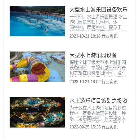
方，孩子们可以尽情地玩
迎的设备，有直线滑
耍，享受清凉的水上
大型水上游乐园设备欢乐
梯、螺旋滑梯等多种形
世界。我国许多城市都设
式，能让孩子们体验到
一、水上游乐园概述 水上
无限畅玩天地
有儿童水上游乐园，设施
不...
游乐园是集娱乐、休
齐全，为孩子们提供了丰
闲、度假、健身于一
富多样的娱乐项目。
体的主题公园，以其
本文将为您介绍儿童水上游乐
2023-10-21 18:18
行业资讯
独特的娱乐方式和丰
园的特点以及各种吸引
富的项目深受游客喜
人的设施，带您领略
爱。近年来，随着我
这个夏日里的欢乐世
国经济的持续发展和人民
大型水上游乐园设备
界。一、儿童水上游
生活水平的不断提
乐园的特点1. 安全：
探秘全球顶级大型水上游乐园
高，水上游乐园的规
儿童水上游乐园在设计上充分
设备：惊险刺激的奇
模和设施也日新月异，不
考...
幻之旅在炎炎夏日，没有
断满足着游客对于刺激和乐
什么比投入清凉的水世界
趣的追求。二、
2023-10-21 18:02
行业资讯
更令人神往了。而全球各
水上游乐园的娱乐项目 水
大顶级水上游乐园正是实现这
上游乐园的娱乐项目琳琅
一梦想的奇幻之地。
满目，有惊险刺激的
这里，各种惊险刺激
水上游乐项目策划之投资
过山车、海盗船、跳
的大型水上游乐园设备令人目
楼机等，也有适合家庭亲
为什么在水上游乐项目策划过
者应该建设哪种水上游乐
不暇接，叹为观止。
子游的漂流河、儿童
程中一定要弄清楚建设哪一种
现在，就让我们共同踏上
园
区等。游客可以根据自
水上游乐园，在于投资人
一场充满尖叫与欢笑的奇
己的喜...
对水上游乐园将来的水上
幻之旅，揭秘这些水上设
2022-09-25 15:25
行业资讯
乐园设备选型以及相关的
备的魅力所在。我们
配套设施的建设。
要探访的是全球最