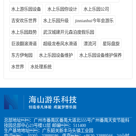
水上游乐园设备
水上乐园你设计
水上乐园公司
吉安欢乐世界
水上乐园升级
jinnianhui今年会游乐
水上乐园趋势
武汉城建开元森泊度假乐园
巨浪翻滚滑道
超级龙卷风水滑道
漂流河
星际盘旋
东方伊甸园
水上乐园设备维护
水上乐园设备维护保养
水世界
水处理系统
总部地址：广州市番禺区番禺大道北555号广州番禺天安节能科
技园总部中心23号楼12层 邮编：511400
生产基地地址：广东韶关新丰马头镇工业园
电话：（020）-23889586 传真：+8620-23889566 24小时