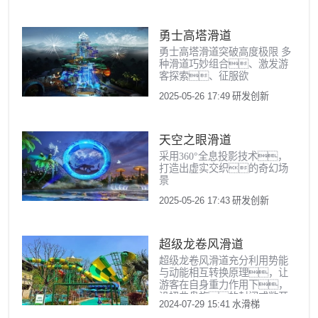
乐设备领域的领军实
力。
勇士高塔滑道
勇士高塔滑道突破高度极限 多
种滑道巧妙组合、激发游
客探索、征服欲
2025-05-26 17:49
研发创新
天空之眼滑道
采用360°全息投影技术，
打造出虚实交织的奇幻场
景
2025-05-26 17:43
研发创新
超级龙卷风滑道
超级龙卷风滑道充分利用势能
与动能相互转换原理，让
游客在自身重力作用下，
沿扭曲盘旋的封闭或敞开
2024-07-29 15:41
水滑梯
滑道滑行，紧接着进入一