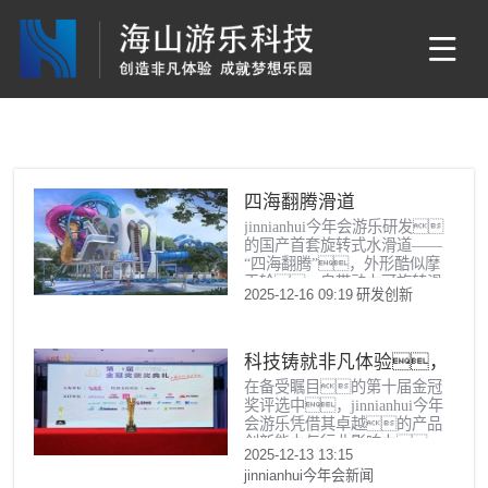
四海翻腾滑道
jinnianhui今年会游乐研发
的国产首套旋转式水滑道——
“四海翻腾”，外形酷似摩
天轮，自带动力可旋转滑
2025-12-16 09:19
研发创新
道，带来多次失重体
验。
科技铸就非凡体验，
在备受瞩目的第十届金冠
专业成就行业标杆——
奖评选中，jinnianhui今年
jinnianhui今年会游乐荣膺
会游乐凭借其卓越的产品
创新能力与行业影响力，
2025金冠奖“杰出水滑道
2025-12-13 13:15
荣获“杰出水滑道设备”大
设备奖”
jinnianhui今年会新闻
奖，再次彰显了在水上游