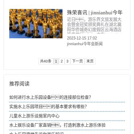
个巨大敞开的喇叭。
殊荣喜讯 | jinnianhui今年
近日，游乐界文旅发展大
会游乐荣获2023金冠奖
会暨金冠奖颁奖典礼在湖北襄
“杰出水滑道设备供应商”
阳华侨城奇幻度假区云海酒店
隆重举行。广东jinnianhui
2023-12-15 17:02
今年会游乐受邀出席此次大型
jinnianhui今年会新闻
文旅活动，荣膺重量级大
奖2023金冠奖“杰出水滑道供应
商”。
共40条
1
2
3
下一页
末页
推荐阅读
如何进行水上乐园设备的连接部位检查？
实施水上乐园项目的基本要求有哪些？
儿童水上游乐设施室内中心
水上娱乐设备厂家直销，打造刺激水上游乐体验